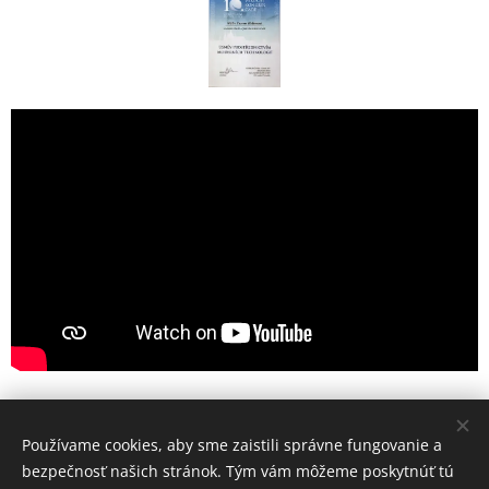
Používame cookies, aby sme zaistili správne fungovanie a
ZWDent dentálne centrum, MUDr. Zuzana Walterová,
bezpečnosť našich stránok. Tým vám môžeme poskytnúť tú