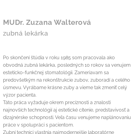
MUDr. Zuzana Walterová
zubná lekárka
Po skončení štúdia v roku 1985 som pracovala ako
obvodná zubná lekárka, posledných 10 rokov sa venujem
esteticko-funkčnej stomatológii. Zameriavam sa
predovšetkým na rekonštrukcie zubov, zuboradí a celého
úsmevu. Vyrábame krásne zuby a vieme tak zmeniť celý
výzor pacienta.
Táto práca vyžaduje okrem precíznosti a znalosti
najnovších technológií aj estetické cítenie, predstavivosť a
dizajnérske schopnosti. Veľa času venujeme naplánovaniu
práce v spolupráci s pacientom.
Zubní technici vlastnia najmodernejšie laboratórne