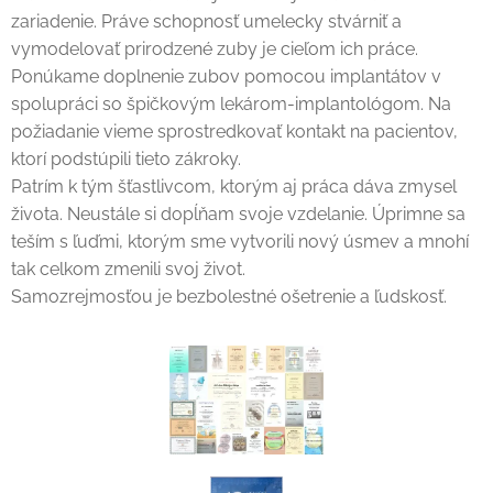
zariadenie. Práve schopnosť umelecky stvárniť a
vymodelovať prirodzené zuby je cieľom ich práce.
Ponúkame doplnenie zubov pomocou implantátov v
spolupráci so špičkovým lekárom-implantológom. Na
požiadanie vieme sprostredkovať kontakt na pacientov,
ktorí podstúpili tieto zákroky.
Patrím k tým šťastlivcom, ktorým aj práca dáva zmysel
života. Neustále si dopĺňam svoje vzdelanie. Úprimne sa
teším s ľuďmi, ktorým sme vytvorili nový úsmev a mnohí
tak celkom zmenili svoj život.
Samozrejmosťou je bezbolestné ošetrenie a ľudskosť.